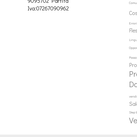
9095702 Partita
Comu
Iva:07267090962
Co
Error
Fle
Ling
Oppor
Passo
Pr
Pr
D
vendi
Sal
Step 
Ve