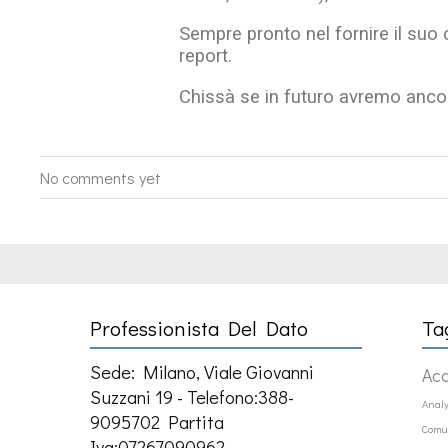
Sempre pronto nel fornire il suo 
report.
Chissà se in futuro avremo ancora
No comments yet
Professionista Del Dato
Ta
Sede: Milano, Viale Giovanni
Ac
Suzzani 19 - Telefono:388-
Analy
9095702 Partita
Comu
Iva:07267090962