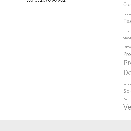
Co
Error
Fle
Ling
Oppor
Passo
Pr
Pr
D
vendi
Sal
Step 
Ve