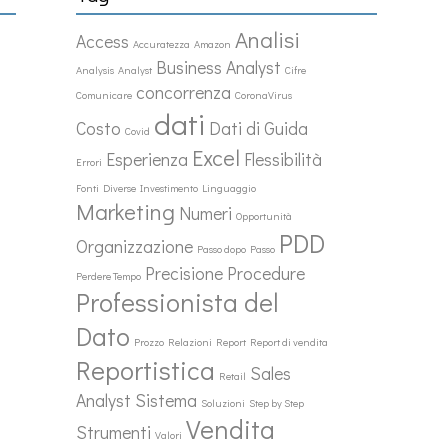
Analisi
Access
Accuratezza
Amazon
Business Analyst
Analysis
Analyst
Cifre
concorrenza
Comunicare
CoronaVirus
dati
Costo
Dati di Guida
Covid
Excel
Esperienza
Flessibilità
Errori
Fonti Diverse
Investimento
Linguaggio
Marketing
Numeri
Opportunità
PDD
Organizzazione
Passo dopo Passo
Precisione
Procedure
Perdere Tempo
Professionista del
Dato
Prozzo
Relazioni
Report
Report di vendita
Reportistica
Sales
Retail
Analyst
Sistema
Soluzioni
Step by Step
Vendita
Strumenti
Valori