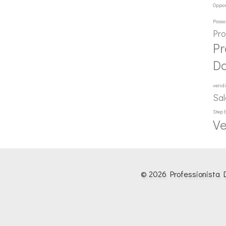
Oppor
Passo
Pr
Pr
D
vendi
Sal
Step 
Ve
© 2026 Professionista D