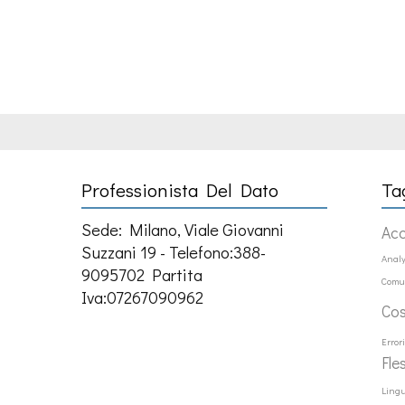
Professionista Del Dato
Ta
Sede: Milano, Viale Giovanni
Ac
Suzzani 19 - Telefono:388-
Analy
9095702 Partita
Comu
Iva:07267090962
Co
Error
Fle
Ling