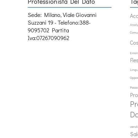
Professionista Del Dato
Ta
Sede: Milano, Viale Giovanni
Ac
Suzzani 19 - Telefono:388-
Analy
9095702 Partita
Comu
Iva:07267090962
Co
Error
Fle
Ling
Oppor
Passo
Pr
Pr
D
vendi
Sal