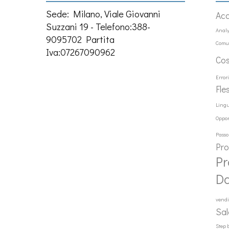
Sede: Milano, Viale Giovanni
Ac
Suzzani 19 - Telefono:388-
Analy
9095702 Partita
Comu
Iva:07267090962
Co
Error
Fle
Ling
Oppor
Passo
Pr
Pr
D
vendi
Sal
Step 