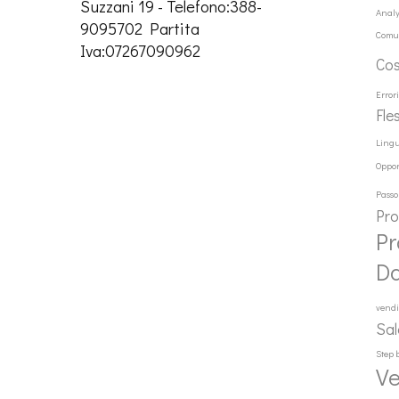
Suzzani 19 - Telefono:388-
Analy
9095702 Partita
Comu
Iva:07267090962
Co
Error
Fle
Ling
Oppor
Passo
Pr
Pr
D
vendi
Sal
Step 
Ve