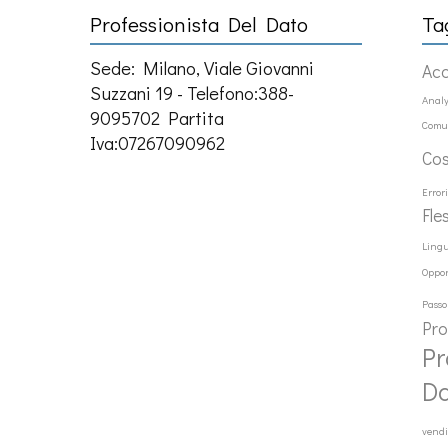
Professionista Del Dato
Ta
Sede: Milano, Viale Giovanni
Ac
Suzzani 19 - Telefono:388-
Analy
9095702 Partita
Comu
Iva:07267090962
Co
Error
Fle
Ling
Oppor
Passo
Pr
Pr
D
vendi