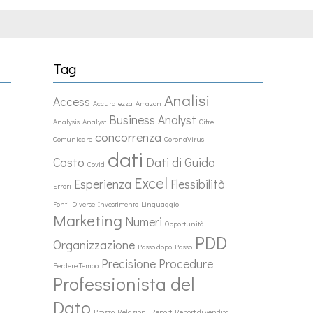
Tag
Analisi
Access
Accuratezza
Amazon
Business Analyst
Analysis
Analyst
Cifre
concorrenza
Comunicare
CoronaVirus
dati
Costo
Dati di Guida
Covid
Excel
Esperienza
Flessibilità
Errori
Fonti Diverse
Investimento
Linguaggio
Marketing
Numeri
Opportunità
PDD
Organizzazione
Passo dopo Passo
Precisione
Procedure
Perdere Tempo
Professionista del
Dato
Prozzo
Relazioni
Report
Report di vendita