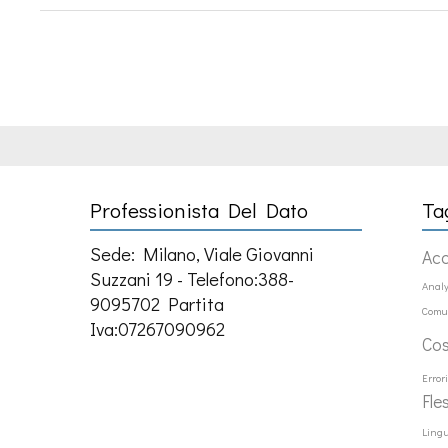
Professionista Del Dato
Ta
Sede: Milano, Viale Giovanni
Ac
Suzzani 19 - Telefono:388-
Analy
9095702 Partita
Comu
Iva:07267090962
Co
Error
Fle
Ling