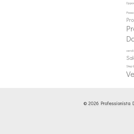
Oppor
Passo
Pr
Pr
D
vendi
Sal
Step 
Ve
© 2026 Professionista D