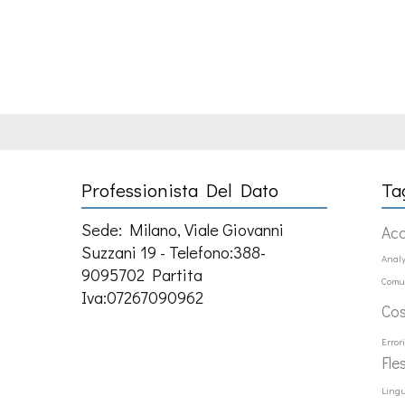
Professionista Del Dato
Ta
Sede: Milano, Viale Giovanni
Ac
Suzzani 19 - Telefono:388-
Analy
9095702 Partita
Comu
Iva:07267090962
Co
Error
Fle
Ling