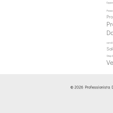
Oppor
Passo
Pr
Pr
D
vendi
Sal
Step 
Ve
© 2026 Professionista D