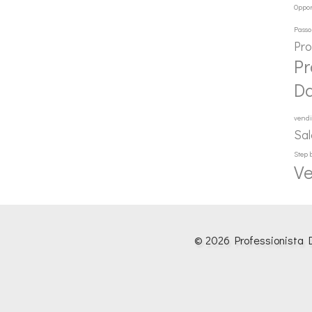
Oppor
Passo
Pr
Pr
D
vendi
Sal
Step 
Ve
© 2026 Professionista D