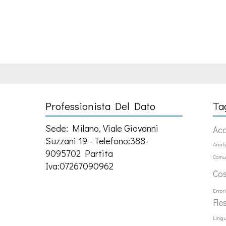
Professionista Del Dato
Ta
Sede: Milano, Viale Giovanni
Ac
Suzzani 19 - Telefono:388-
Analy
9095702 Partita
Comu
Iva:07267090962
Co
Error
Fle
Ling