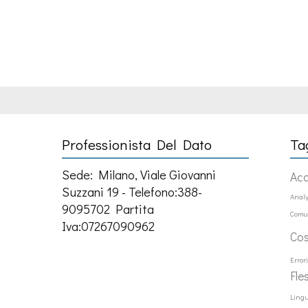
Professionista Del Dato
Ta
Sede: Milano, Viale Giovanni
Ac
Suzzani 19 - Telefono:388-
Analy
9095702 Partita
Comu
Iva:07267090962
Co
Error
Fle
Ling