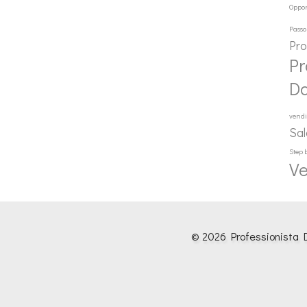
Oppor
Passo
Pr
Pr
D
vendi
Sal
Step 
Ve
© 2026 Professionista D