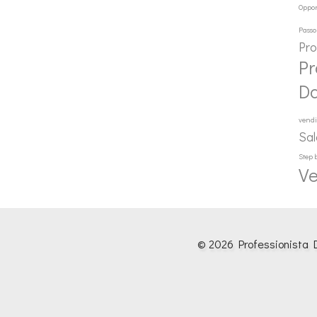
Oppor
Passo
Pr
Pr
D
vendi
Sal
Step 
Ve
© 2026 Professionista D