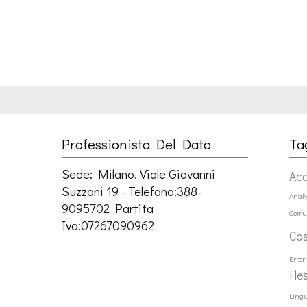
Professionista Del Dato
Ta
Sede: Milano, Viale Giovanni
Ac
Suzzani 19 - Telefono:388-
Analy
9095702 Partita
Comu
Iva:07267090962
Co
Error
Fle
Ling