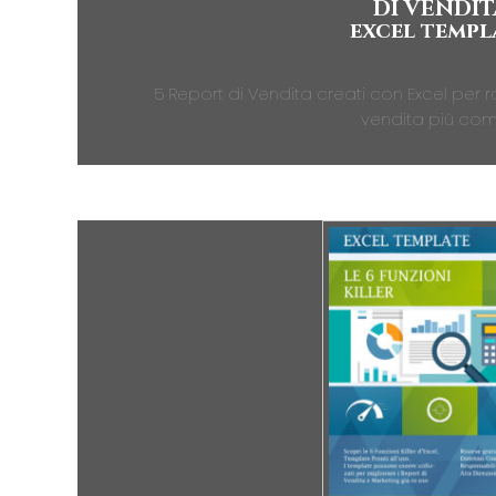
DI VENDIT
excel templ
5 Report di Vendita creati con Excel per r
vendita più com