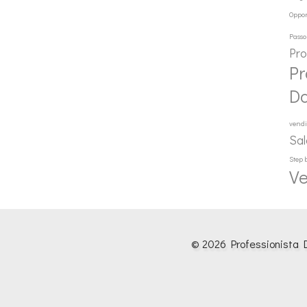
Oppor
Passo
Pr
Pr
D
vendi
Sal
Step 
Ve
© 2026 Professionista D