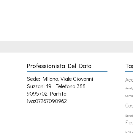
Professionista Del Dato
Ta
Sede: Milano, Viale Giovanni
Ac
Suzzani 19 - Telefono:388-
Analy
9095702 Partita
Comu
Iva:07267090962
Co
Error
Fle
Ling