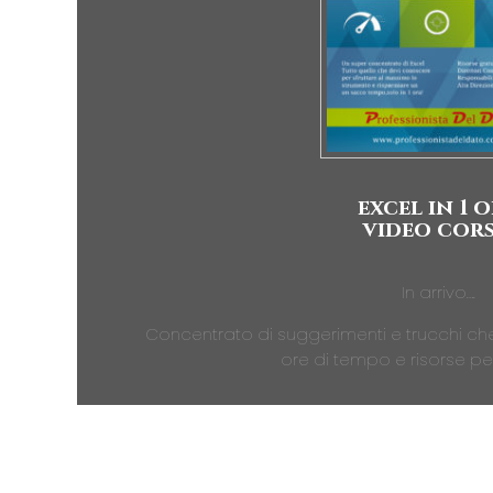
excel in 1 
video cor
In arrivo….
Concentrato di suggerimenti e trucchi che
ore di tempo e risorse per