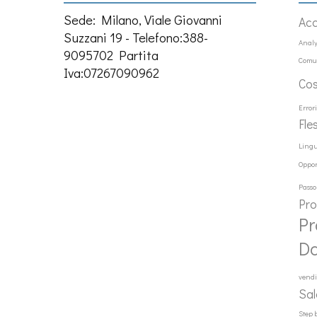
Sede: Milano, Viale Giovanni
Ac
Suzzani 19 - Telefono:388-
Analy
9095702 Partita
Comu
Iva:07267090962
Co
Error
Fle
Ling
Oppor
Passo
Pr
Pr
D
vendi
Sal
Step 