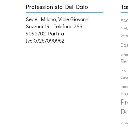
Professionista Del Dato
Ta
Sede: Milano, Viale Giovanni
Ac
Suzzani 19 - Telefono:388-
Analy
9095702 Partita
Comu
Iva:07267090962
Co
Error
Fle
Ling
Oppor
Passo
Pr
Pr
D
vendi