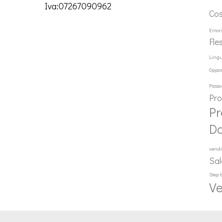
Iva:07267090962
Co
Error
Fle
Ling
Oppor
Passo
Pr
Pr
D
vendi
Sal
Step 
Ve