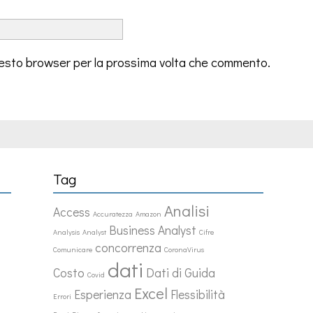
questo browser per la prossima volta che commento.
Tag
Analisi
Access
Accuratezza
Amazon
Business Analyst
Analysis
Analyst
Cifre
concorrenza
Comunicare
CoronaVirus
dati
Costo
Dati di Guida
Covid
Excel
Esperienza
Flessibilità
Errori