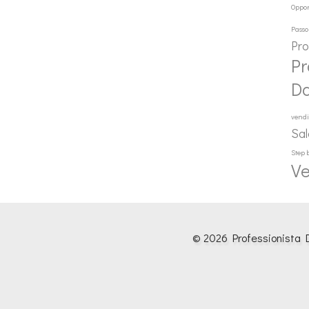
Oppor
Passo
Pr
Pr
D
vendi
Sal
Step 
Ve
© 2026 Professionista D