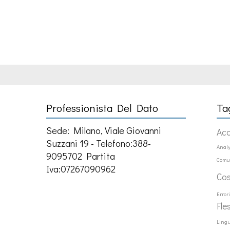
Professionista Del Dato
Ta
Sede: Milano, Viale Giovanni
Ac
Suzzani 19 - Telefono:388-
Analy
9095702 Partita
Comu
Iva:07267090962
Co
Error
Fle
Ling