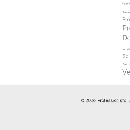
Oppor
Passo
Pr
Pr
D
vendi
Sal
Step 
Ve
© 2026 Professionista D