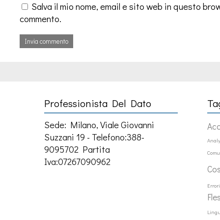
Salva il mio nome, email e sito web in questo bro
commento.
Professionista Del Dato
Ta
Sede: Milano, Viale Giovanni
Ac
Suzzani 19 - Telefono:388-
Analy
9095702 Partita
Comu
Iva:07267090962
Co
Error
Fle
Ling