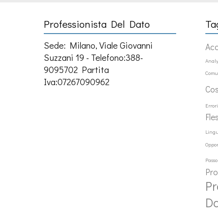
Professionista Del Dato
Ta
Sede: Milano, Viale Giovanni
Ac
Suzzani 19 - Telefono:388-
Analy
9095702 Partita
Comu
Iva:07267090962
Co
Error
Fle
Ling
Oppor
Passo
Pr
Pr
D