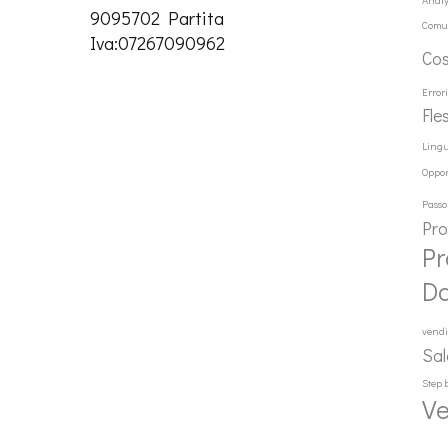
9095702 Partita
Comu
Iva:07267090962
Co
Error
Fle
Ling
Oppor
Passo
Pr
Pr
D
vendi
Sal
Step 
Ve