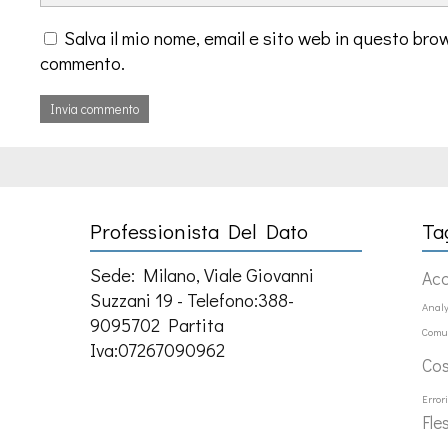
Salva il mio nome, email e sito web in questo bro
commento.
Professionista Del Dato
Ta
Sede: Milano, Viale Giovanni
Ac
Suzzani 19 - Telefono:388-
Analy
9095702 Partita
Comu
Iva:07267090962
Co
Error
Fle