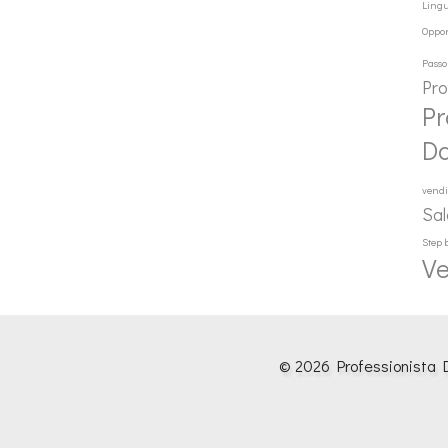
Ling
Oppor
Passo
Pr
Pr
D
vendi
Sal
Step 
Ve
© 2026 Professionista D