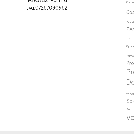
Comu
Iva:07267090962
Co
Error
Fle
Ling
Oppor
Passo
Pr
Pr
D
vendi
Sal
Step 
Ve