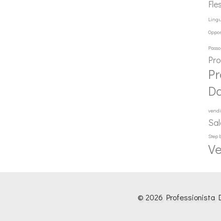
Fle
Ling
Oppor
Passo
Pr
Pr
D
vendi
Sal
Step 
Ve
© 2026 Professionista D