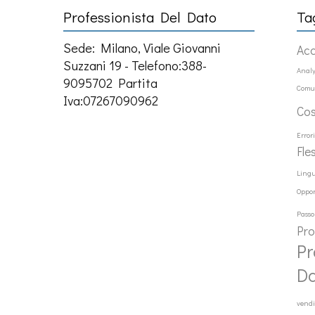
Professionista Del Dato
Ta
Sede: Milano, Viale Giovanni
Ac
Suzzani 19 - Telefono:388-
Analy
9095702 Partita
Comu
Iva:07267090962
Co
Error
Fle
Ling
Oppor
Passo
Pr
Pr
D
vendi