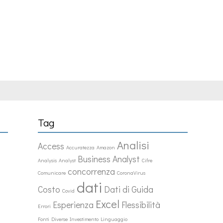
Tag
Analisi
Access
Accuratezza
Amazon
Business Analyst
Analysis
Analyst
Cifre
concorrenza
Comunicare
CoronaVirus
dati
Costo
Dati di Guida
Covid
Excel
Esperienza
Flessibilità
Errori
Fonti Diverse
Investimento
Linguaggio