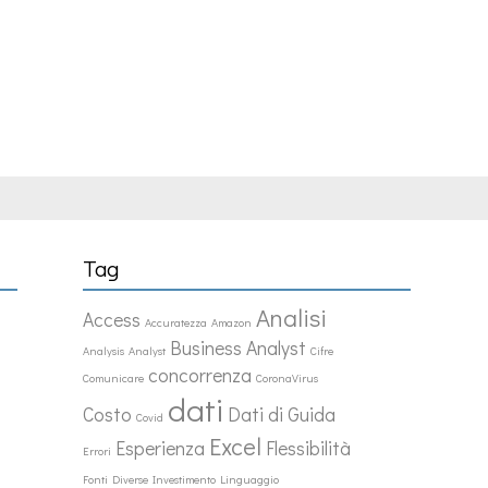
Tag
Analisi
Access
Accuratezza
Amazon
Business Analyst
Analysis
Analyst
Cifre
concorrenza
Comunicare
CoronaVirus
dati
Costo
Dati di Guida
Covid
Excel
Esperienza
Flessibilità
Errori
Fonti Diverse
Investimento
Linguaggio