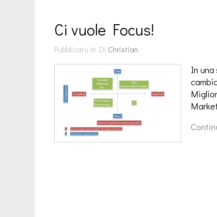
Ci vuole Focus!
Pubblicato in
Di
Christian
In una 
cambia
Miglior
Market
Contin