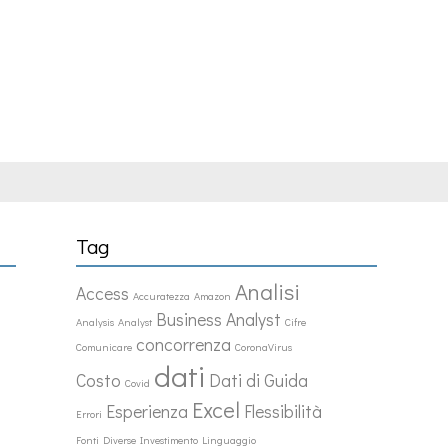
Tag
Analisi
Access
Accuratezza
Amazon
Business Analyst
Analysis
Analyst
Cifre
concorrenza
Comunicare
CoronaVirus
dati
Costo
Dati di Guida
Covid
Excel
Esperienza
Flessibilità
Errori
Fonti Diverse
Investimento
Linguaggio