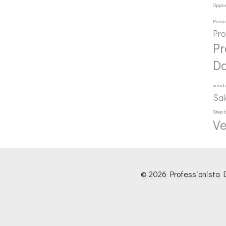
Oppor
Passo
Pr
Pr
D
vendi
Sal
Step 
Ve
© 2026 Professionista D