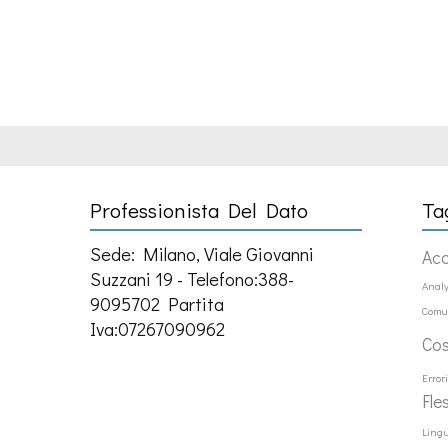
Professionista Del Dato
Ta
Sede: Milano, Viale Giovanni
Ac
Suzzani 19 - Telefono:388-
Analy
9095702 Partita
Comu
Iva:07267090962
Co
Error
Fle
Ling